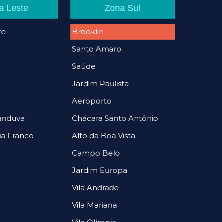
a Leste
Zona Sul
te
Brooklin
Santo Amaro
Saúde
Jardim Paulista
Aeroporto
canduva
Chácara Santo Antônio
ia Franco
Alto da Boa Vista
Campo Belo
Jardim Europa
Vila Andrade
Vila Mariana