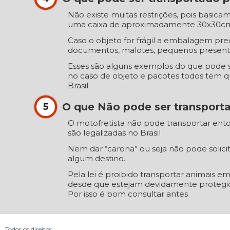
Não existe muitas restrições, pois basi
uma caixa de aproximadamente 30x30cm,
Caso o objeto for frágil a embalagem pre
documentos, malotes, pequenos presente
Esses são alguns exemplos do que pode 
no caso de objeto e pacotes todos tem que
Brasil.
O que Não pode ser transport
5
O motofretista não pode transportar ento
são legalizadas no Brasil
Nem dar “carona” ou seja não pode solici
algum destino.
Pela lei é proibido transportar animais e
desde que estejam devidamente protegido
Por isso é bom consultar antes
Todos os direitos