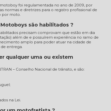
ou motoboy foi regulamentada no ano de 2009, por
as normas e diretrizes para o registro profissional de
o por moto.
s Motoboys são habilitados ?
 habilitados precisam comprovam que estão em dia
itação) além de e possuírem experiência no ramo de
nhecimento amplo para poder atuar na cidade de
 de entrega.
er qualquer uma ou existem
TRAN – Conselho Nacional de trânsito, e são:
uguel;
dos na Lei.
or um motofretista ?