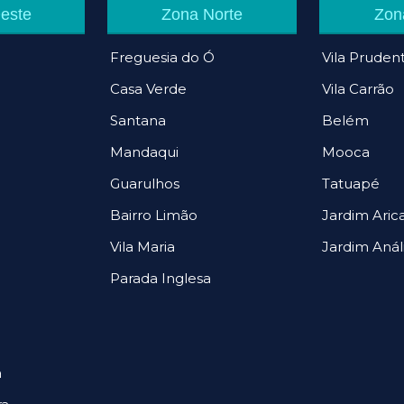
este
Zona Norte
Zon
Freguesia do Ó
Vila Pruden
Casa Verde
Vila Carrão
Santana
Belém
Mandaqui
Mooca
Guarulhos
Tatuapé
Bairro Limão
Jardim Ari
Vila Maria
Jardim Anál
Parada Inglesa
a