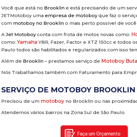
Você que está no
Brooklin
e está precisando de um servi
JETMotoboy uma
empresa de motoboy
que faz o servi
com
motoboy no Brooklin
o mais perto possível de você 
A
Jet Motoboy
conta com frota de motos novas como:
H
como:
Yamaha
YBR, Fazer, Factor e XTZ 150cc e todos o
Paulo todos são habilitados e regularizados com isso t
Além de
Brooklin
– prestamos serviço de
Motoboy Buta
Nós Trabalhamos também com Faturamento para Empr
SERVIÇO DE MOTOBOY BROOKLIN
Precisou de um
motoboy
no Brooklin ou nas proximida
Atendemos vários bairros na Zona Sul de São Paulo.
Faça um Orçamento