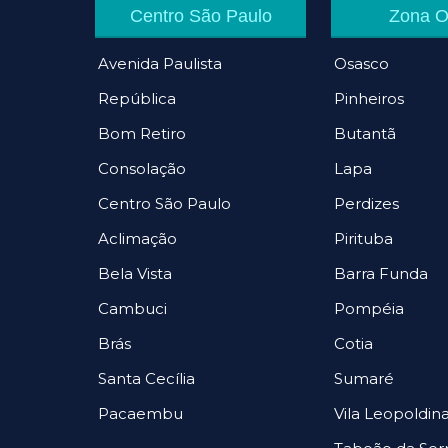
Centro São Paulo
Zona O
Avenida Paulista
Osasco
República
Pinheiros
Bom Retiro
Butantã
Consolação
Lapa
Centro São Paulo
Perdizes
Aclimação
Pirituba
Bela Vista
Barra Funda
Cambuci
Pompéia
Brás
Cotia
Santa Cecília
Sumaré
Pacaembu
Vila Leopoldin