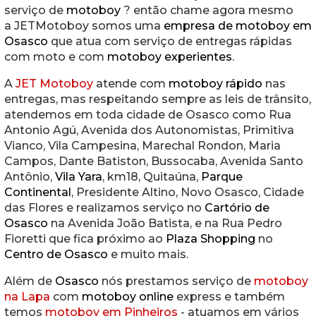
serviço de
motoboy
? então chame agora mesmo
a JETMotoboy somos uma
empresa de motoboy em
Osasco
que atua com serviço de entregas rápidas
com moto e com
motoboy experientes
.
A
JET Motoboy
atende com
motoboy rápido
nas
entregas, mas respeitando sempre as leis de trânsito,
atendemos em toda cidade de Osasco como Rua
Antonio Agú, Avenida dos Autonomistas, Primitiva
Vianco, Vila Campesina, Marechal Rondon, Maria
Campos, Dante Batiston, Bussocaba, Avenida Santo
Antônio,
Vila Yara
, km18, Quitaúna,
Parque
Continental
, Presidente Altino, Novo Osasco, Cidade
das Flores e realizamos serviço no
Cartório de
Osasco
na Avenida João Batista, e na Rua Pedro
Fioretti que fica próximo ao
Plaza Shopping
no
Centro de Osasco
e muito mais.
Além de
Osasco
nós prestamos serviço de
motoboy
na Lapa
com
motoboy online
express e também
temos
motoboy em Pinheiros
- atuamos em vários