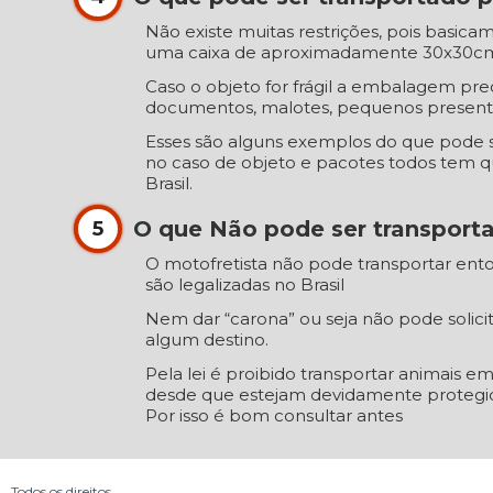
Não existe muitas restrições, pois basi
uma caixa de aproximadamente 30x30cm,
Caso o objeto for frágil a embalagem pre
documentos, malotes, pequenos presente
Esses são alguns exemplos do que pode 
no caso de objeto e pacotes todos tem que
Brasil.
O que Não pode ser transport
5
O motofretista não pode transportar ento
são legalizadas no Brasil
Nem dar “carona” ou seja não pode solici
algum destino.
Pela lei é proibido transportar animais e
desde que estejam devidamente protegido
Por isso é bom consultar antes
Todos os direitos