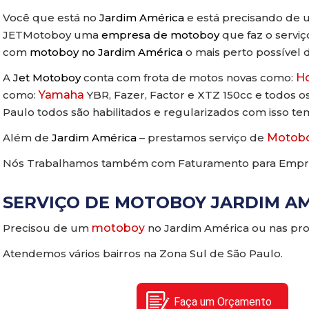
Você que está no
Jardim América
e está precisando de u
JETMotoboy uma
empresa de motoboy
que faz o servi
com
motoboy no Jardim América
o mais perto possível d
A
Jet Motoboy
conta com frota de motos novas como:
H
como:
Yamaha
YBR, Fazer, Factor e XTZ 150cc e todos o
Paulo todos são habilitados e regularizados com isso t
Além de
Jardim América
– prestamos serviço de
Motobo
Nós Trabalhamos também com Faturamento para Empr
SERVIÇO DE MOTOBOY JARDIM AM
Precisou de um
motoboy
no Jardim América ou nas pro
Atendemos vários bairros na Zona Sul de São Paulo.
Faça um Orçamento