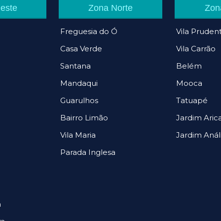
este
Zona Norte
Zon
Freguesia do Ó
Vila Pruden
Casa Verde
Vila Carrão
Santana
Belém
Mandaqui
Mooca
Guarulhos
Tatuapé
Bairro Limão
Jardim Ari
Vila Maria
Jardim Anál
Parada Inglesa
a