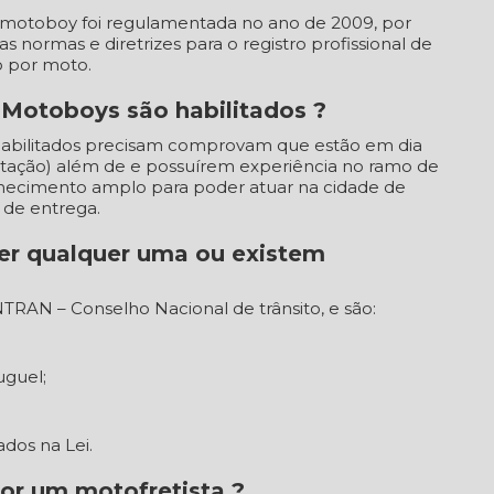
ou motoboy foi regulamentada no ano de 2009, por
as normas e diretrizes para o registro profissional de
o por moto.
s Motoboys são habilitados ?
 habilitados precisam comprovam que estão em dia
itação) além de e possuírem experiência no ramo de
nhecimento amplo para poder atuar na cidade de
 de entrega.
er qualquer uma ou existem
TRAN – Conselho Nacional de trânsito, e são:
uguel;
dos na Lei.
or um motofretista ?