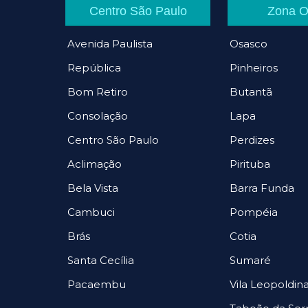
Centro São Paulo
Zona O
Avenida Paulista
Osasco
República
Pinheiros
Bom Retiro
Butantã
Consolação
Lapa
Centro São Paulo
Perdizes
Aclimação
Pirituba
Bela Vista
Barra Funda
Cambuci
Pompéia
Brás
Cotia
Santa Cecília
Sumaré
Pacaembu
Vila Leopoldin