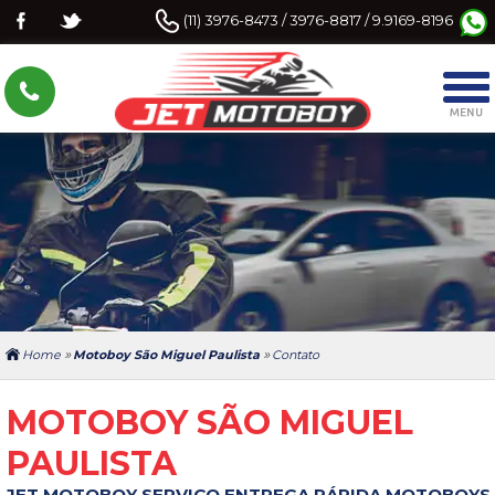
(11) 3976-8473 / 3976-8817 / 9.9169-8196
»
»
Home
Motoboy São Miguel Paulista
Contato
MOTOBOY SÃO MIGUEL
PAULISTA
JET MOTOBOY SERVIÇO ENTREGA RÁPIDA MOTOBOYS