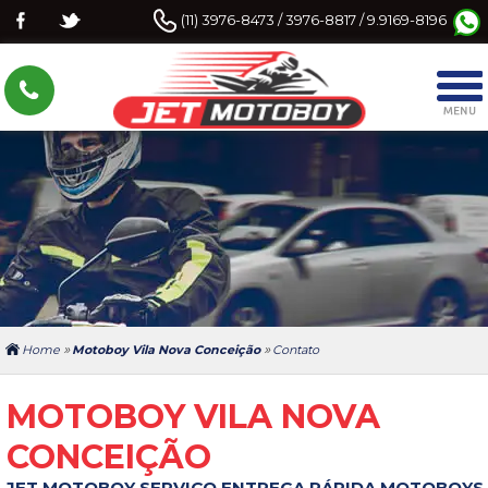
(11) 3976-8473 / 3976-8817 / 9.9169-8196
»
»
Home
Motoboy Vila Nova Conceição
Contato
MOTOBOY VILA NOVA
CONCEIÇÃO
JET MOTOBOY SERVIÇO ENTREGA RÁPIDA MOTOBOYS